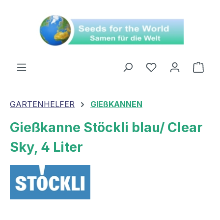
alt springen
Ware
GARTENHELFER
GIEßKANNEN
Gießkanne Stöckli blau/ Clear
Sky, 4 Liter