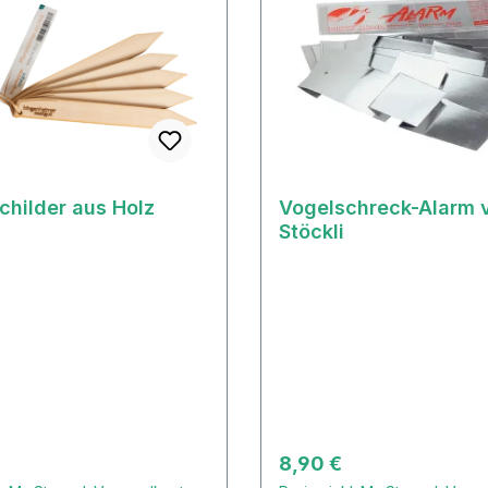
childer aus Holz
Vogelschreck-Alarm 
Stöckli
r Preis:
Regulärer Preis:
8,90 €