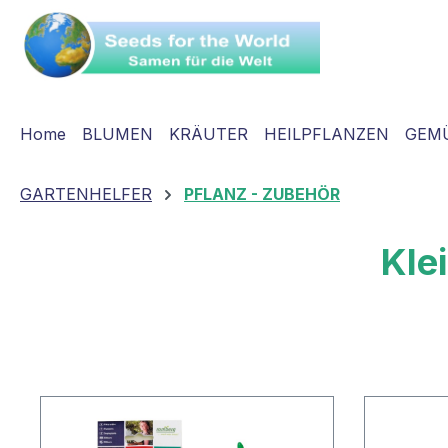
springen
Zur Hauptnavigation springen
Home
BLUMEN
KRÄUTER
HEILPFLANZEN
GEM
GARTENHELFER
PFLANZ - ZUBEHÖR
Kle