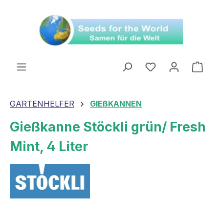
alt springen
Ware
GARTENHELFER
GIEßKANNEN
Gießkanne Stöckli grün/ Fresh
Mint, 4 Liter