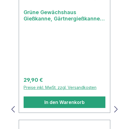
Grüne Gewächshaus
Gießkanne, Gärtnergießkanne,
Hochbeetgießkanne 5 Liter von
Stöckli
Regulärer Preis:
29,90 €
Preise inkl. MwSt. zzgl. Versandkosten
In den Warenkorb