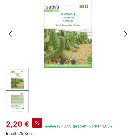
Bildergalerie überspringen
%
2,20 €
3,05 €
(27.87% gespart)
vorher 3,05 €
Inhalt:
25 Korn