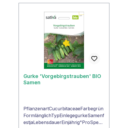
Gurke 'Vorgebirgstrauben' BIO
Samen
PflanzenartCucurbitaceaeFarbegrün
FormlänglichTypEinlegegurkeSamenf
estjaLebensdauerEinjährig"ProSpecie