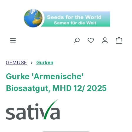
alt springen
Ware
GEMÜSE
Gurken
Gurke 'Armenische'
Biosaatgut, MHD 12/ 2025