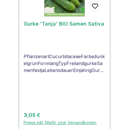
Gurke 'Tanja' BIO Samen Sativa
PflanzenartCucurbitaceaeFarbedunk
elgrünFormlangTypFreilandgurkeSa
menfestjaLebensdauerEinjährigGurke
'Tanja'Ertragreiche Sorte für den
Anbau im Freiland oder Kasten. Die
dunkelgrünen Früchte werden bis 35
cm lang. Wohlschmeckende,
bitterstofffreie Gurke mit festem
Fleisch.
Regulärer Preis:
3,05 €
Preise inkl. MwSt. zzgl. Versandkosten