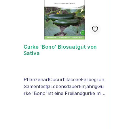
Gurke 'Bono' Biosaatgut von
Sativa
PflanzenartCucurbitaceaeFarbegrün
SamenfestjaLebensdauerEinjährigGu
rke 'Bono' ist eine Freilandgurke mit
großen, dunkelgrünen Früchten, die
wenig stachelig sind. Geeignet für
Freilandanbau und für den
Frühbeetkasten.