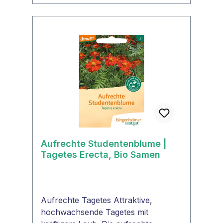
den folgenden Jahren wieder von
selbst aus.GoldmohnWuchshöhe30 -
50 cm Blütenfarbegelb - orange -
weiß - rotDuftblumezart
duftendLebensdauer1 -
jährigPflanzenartMohngewächse
(Papaveraceae)WinterhartneinSame
nfestjaEignung als
SchnittblumeneinEssbare Blütennein
- giftigHeilpflanzejaPositiv für
bestäubende Insekten, Bienenja
Aufrechte Studentenblume |
Tagetes Erecta, Bio Samen
Aufrechte Tagetes Attraktive,
hochwachsende Tagetes mit