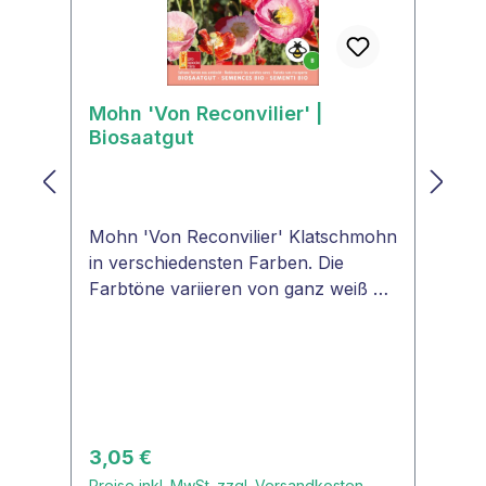
als SchnittblumejaPositiv für
bestäubende Insekten, Bienenja
Mohn 'Von Reconvilier' |
Biosaatgut
Mohn 'Von Reconvilier' Klatschmohn
in verschiedensten Farben. Die
Farbtöne variieren von ganz weiß bis
dunkelrot. Kann bis zu 80 cm hoch
werden.Bienenweide TIPP: Relativ
schneckensicher.Mohn von
ReconvilierWuchshöhe50 - 80
cm Blütenfarbeweiß bis
rotDuftblumezart
Regulärer Preis:
3,05 €
duftendLebensdauereinjährigPflanze
Preise inkl. MwSt. zzgl. Versandkosten