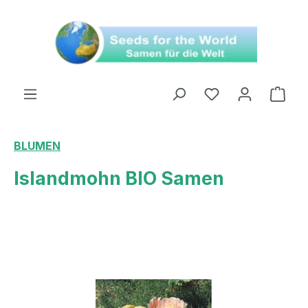
alt springen
Ware
BLUMEN
Islandmohn BIO Samen
Bildergalerie überspringen