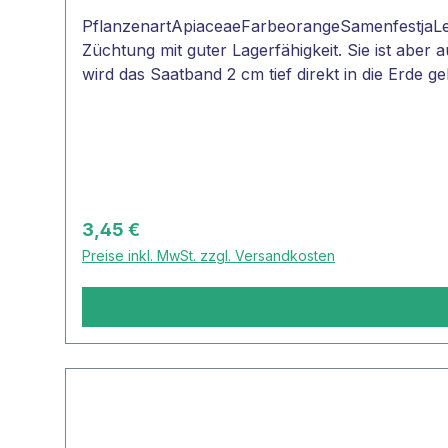
PflanzenartApiaceaeFarbeorangeSamenfestjaLebe
Züchtung mit guter Lagerfähigkeit. Sie ist abe
wird das Saatband 2 cm tief direkt in die Erde 
notwendig.
Regulärer Preis:
3,45 €
Preise inkl. MwSt. zzgl. Versandkosten