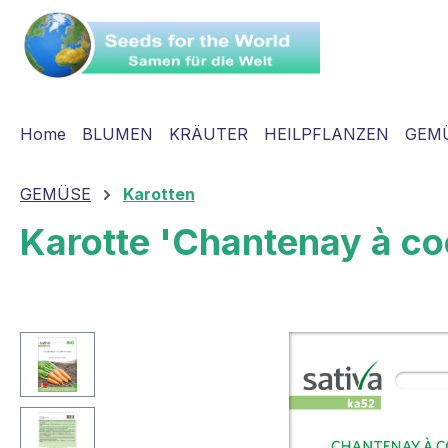
springen
Zur Hauptnavigation springen
Home
BLUMEN
KRÄUTER
HEILPFLANZEN
GEM
GEMÜSE
Karotten
Karotte 'Chantenay à co
Bildergalerie überspringen