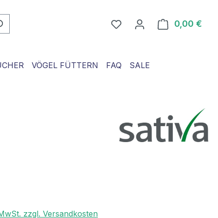
0,00 €
Ware
ÜCHER
VÖGEL FÜTTERN
FAQ
SALE
. MwSt. zzgl. Versandkosten