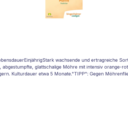
bensdauerEinjährigStark wachsende und ertragreiche So
ße, abgestumpfte, glattschalige Möhre mit intensiv orange-r
ern. Kulturdauer etwa 5 Monate."TIPP": Gegen Möhrenflieg
üngung! Möhren nur alle sechs Jahre an derselben Stelle a