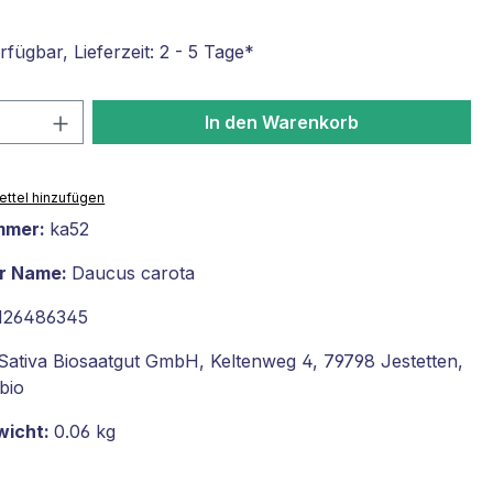
fügbar, Lieferzeit: 2 - 5 Tage*
 Anzahl: Gib den gewünschten Wert ein 
In den Warenkorb
ttel hinzufügen
mmer:
ka52
er Name:
Daucus carota
126486345
Sativa Biosaatgut GmbH, Keltenweg 4, 79798 Jestetten,
bio
wicht:
0.06 kg