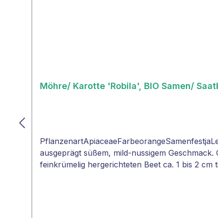
Möhre/ Karotte 'Robila', BIO Samen/ Saa
PflanzenartApiaceaeFarbeorangeSamenfestjaLe
ausgeprägt süßem, mild-nussigem Geschmack. Gu
feinkrümelig hergerichteten Beet ca. 1 bis 2 cm 
Enden leicht mit Erde bedecken. 3. Wichtig: Wä
Sie die Rille mit Erde und drücken Sie diese gut
nötig."TIPP": Möhren nur alle sechs Jahre an d