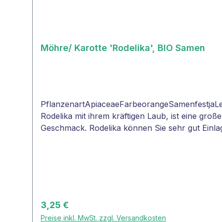
Möhre/ Karotte 'Rodelika', BIO Samen
PflanzenartApiaceaeFarbeorangeSamenfestjaLe
Rodelika mit ihrem kräftigen Laub, ist eine gro
Geschmack. Rodelika können Sie sehr gut Einlag
decken die Kultur mit Vlies ab. Keine frische D
Regulärer Preis:
3,25 €
Preise inkl. MwSt. zzgl. Versandkosten