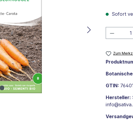
Sofort ver
Produkt
Zum Merkze
Produktnu
Botanisch
GTIN:
7640
Hersteller:
info@sativa.
Versandge