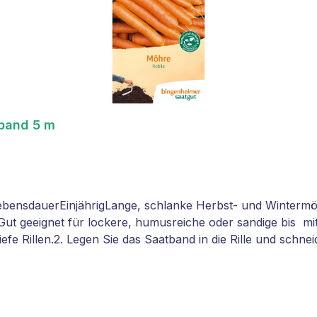
tband 5 m
bensdauerEinjährigLange, schlanke Herbst- und Winterm
t geeignet für lockere, humusreiche oder sandige bis mit
tiefe Rillen.2. Legen Sie das Saatband in die Rille und sch
ssern Sie die noch offene Rille gut, damit das Saatband e
 an. Wässern Sie ein zweites Mal. Wichtig: Bis zur Keimung f
erselben Stelle anbauen.