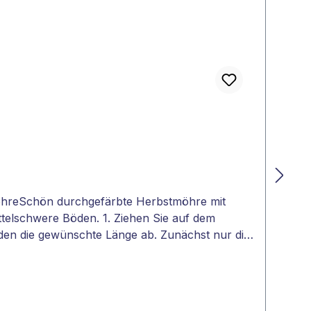
öhreSchön durchgefärbte Herbstmöhre mit
telschwere Böden. 1. Ziehen Sie auf dem
neiden die gewünschte Länge ab. Zunächst nur die
inen guten Bodenkontakt bekommt. 4. Bedecken
eucht halten. Vereinzeln der Sämlinge ist nicht