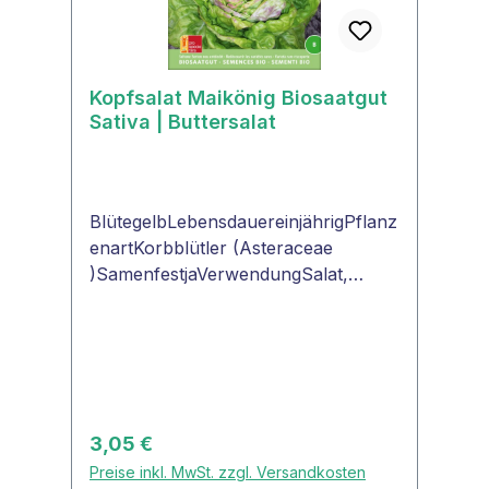
Kopfsalat Maikönig Biosaatgut
Sativa | Buttersalat
BlütegelbLebensdauereinjährigPflanz
enartKorbblütler (Asteraceae
)SamenfestjaVerwendungSalat,
Smoothie "ProSpecieRara -
seltene Pflanzen neu
entdeckt"Kopfsalat
'Maikönig'Klassischer Buttersalat mit
hellgrünen Blättern, am Rand mit
einem roten Hauch. Zuverlässige
Regulärer Preis:
3,05 €
Sorte für den Frühjahrsanbau.
Preise inkl. MwSt. zzgl. Versandkosten