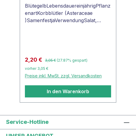
BlütegelbLebensdauereinjährigPflanz
enartKorbblütler (Asteraceae
)SamenfestjaVerwendungSalat,
Smoothie "ProSpecieRara -
seltene Pflanzen neu
entdeckt"Kopfsalat
'Maikönig'Klassischer Buttersalat mit
hellgrünen Blättern, am Rand mit
Regulärer Preis:
Verkaufspreis:
2,20 €
3,05 €
(27.87% gespart)
einem roten Hauch. Zuverlässige
vorher 3,05 €
Sorte für den Frühjahrsanbau.
Preise inkl. MwSt. zzgl. Versandkosten
In den Warenkorb
Service-Hotline
UNSER ANGEBOT