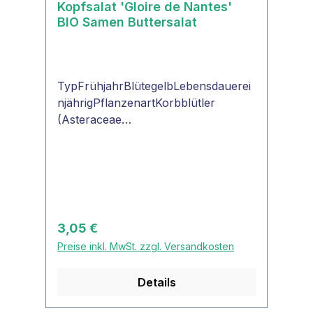
Kopfsalat 'Gloire de Nantes'
BIO Samen Buttersalat
TypFrühjahrBlütegelbLebensdauerei
njährigPflanzenartKorbblütler
(Asteraceae
)SamenfestjaVerwendungSalat,
Smoothie"ProSpecieRara - seltene
Pflanzen neu entdeckt"Kopfsalat
'Gloire de Nantes'Mittelgrüner,
mittelfester, aber sehr schwerer
Kopfsalat. Flache Köpfe, Buttersalat.
Regulärer Preis:
3,05 €
Gute Schossfestigkeit. Für die Ernte
Preise inkl. MwSt. zzgl. Versandkosten
im Frühjahr und Vorsommer.
Details