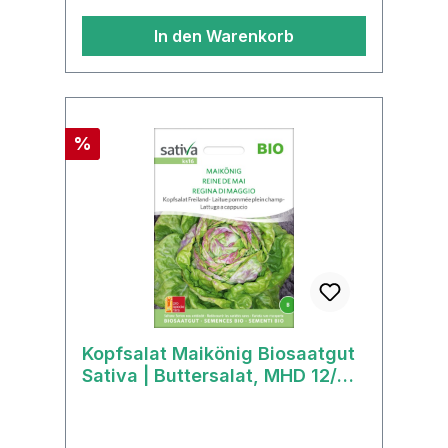
In den Warenkorb
Rabatt
%
Kopfsalat Maikönig Biosaatgut
Sativa | Buttersalat, MHD 12/
2025