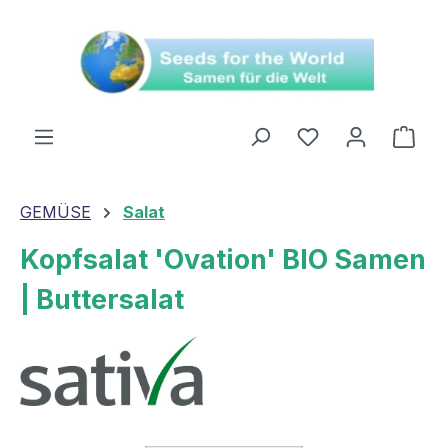
alt springen
Ware
GEMÜSE
Salat
Kopfsalat 'Ovation' BIO Samen
| Buttersalat