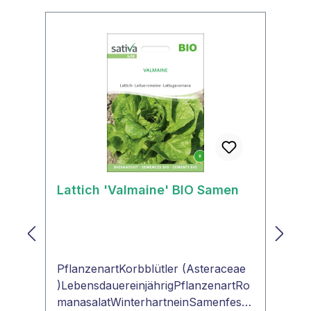
Lattich 'Valmaine' BIO Samen
PflanzenartKorbblütler (Asteraceae
)LebensdauereinjährigPflanzenartRo
manasalatWinterhartneinSamenfestja