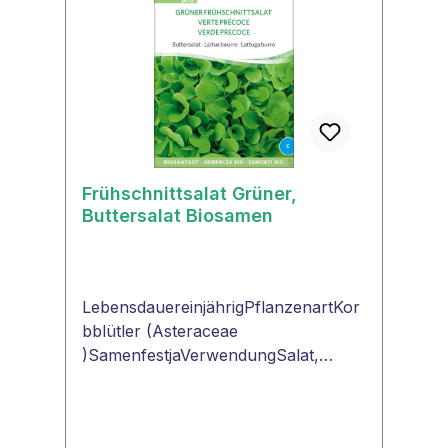
Frühschnittsalat Grüner,
Buttersalat Biosamen
LebensdauereinjährigPflanzenartKor
bblütler (Asteraceae
)SamenfestjaVerwendungSalat,
Smoothie Glattblättriger grüner
Schnittsalat für die Aussaat im
Frühjahr und Spätsommer. Für