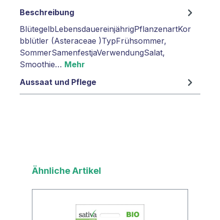
Beschreibung
BlütegelbLebensdauereinjährigPflanzenartKor
bblütler (Asteraceae )TypFrühsommer,
SommerSamenfestjaVerwendungSalat,
Smoothie…
Mehr
Aussaat und Pflege
Produktgalerie überspringen
Ähnliche Artikel