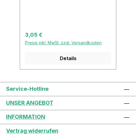
Rote Rüben - Randen - Rahnerlange,
zylindrische Form. Dunkelrot,
praktisch ohne Ringe. Rotlaubig,
Rüben sitzen deutlich über dem
Boden. Gut zu ernten und gut
Regulärer Preis:
3,05 €
lagerfähig.
Preise inkl. MwSt. zzgl. Versandkosten
Details
Service-Hotline
UNSER ANGEBOT
INFORMATION
Vertrag widerrufen