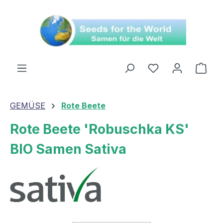
alt springen
Ware
GEMÜSE
Rote Beete
Rote Beete 'Robuschka KS'
BIO Samen Sativa