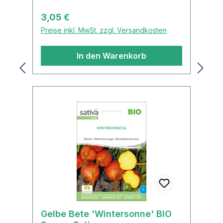
aller Sorten. Dunkelrotes Fleisch,
Regulärer Preis:
3,05 €
plattrunde Form. Für Winterlager
Preise inkl. MwSt. zzgl. Versandkosten
später aussäen.
In den Warenkorb
Gelbe Bete 'Wintersonne' BIO