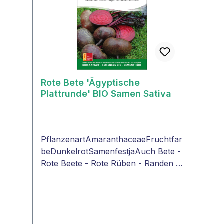
Rote Bete 'Ägyptische
Plattrunde' BIO Samen Sativa
PflanzenartAmaranthaceaeFruchtfar
beDunkelrotSamenfestjaAuch Bete -
Rote Beete - Rote Rüben - Randen -
Rahner"ProSpecieRara - seltene
Pflanzen neu entdeckt"'Ägyptische
Plattrunde'Kurzlaubige Sorte,
insbesondere für den Frühanbau
interessant. Beste Schossresistenz