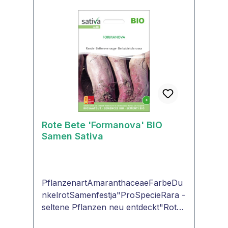
Rote Bete 'Formanova' BIO
Samen Sativa
PflanzenartAmaranthaceaeFarbeDu
nkelrotSamenfestja"ProSpecieRara -
seltene Pflanzen neu entdeckt"Rote
Bete Formanovaauch Rote Beete -