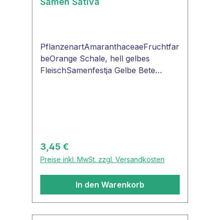
Samen Sativa
PflanzenartAmaranthaceaeFruchtfar
beOrange Schale, hell gelbes
FleischSamenfestja Gelbe Bete
'Wintersonne'Gelbe Beete mit
oranger Außenfarbe. Die Innenfarbe
ist gelb mit leichten, weißen Ringen.
Gesundes, aufrechtes Laub. Kann
auf schweren wie leichten Böden
kultiviert werden. Zügige Entwicklung
Regulärer Preis:
3,45 €
bei warmen Temperaturen.
Preise inkl. MwSt. zzgl. Versandkosten
In den Warenkorb