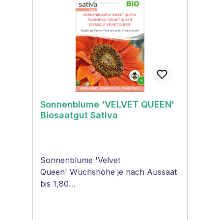
Sonnenblume 'VELVET QUEEN'
Biosaatgut Sativa
Sonnenblume 'Velvet
Queen' Wuchshöhe je nach Aussaat
bis 1,80
m Blütenfarbe dunkelrot Lebensdaue
r einjährig Pflanzenart Korbblütler
((Asteraceae) Winterhart -