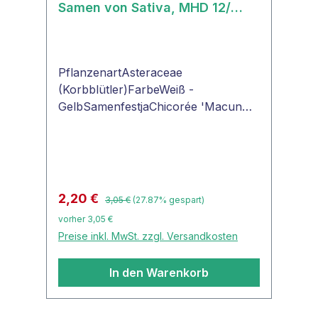
Samen von Sativa, MHD 12/
2025
PflanzenartAsteraceae
(Korbblütler)FarbeWeiß -
GelbSamenfestjaChicorée 'Macun
KS'Samenfeste Neuzüchtung für die
frühe bis mittlere Treiberei.
Einheitlich und ertragreich. Für
Treiberei ohne Deckerde.KS:
Kultursaat
Regulärer Preis:
Verkaufspreis:
2,20 €
3,05 €
(27.87% gespart)
vorher 3,05 €
Preise inkl. MwSt. zzgl. Versandkosten
In den Warenkorb