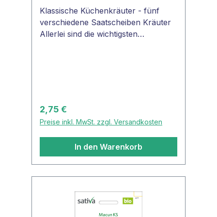
Klassische Küchenkräuter - fünf
verschiedene Saatscheiben Kräuter
Allerlei sind die wichtigsten
Küchenkräuter, die man immer zur
Hand haben sollte: Krause Petersilie
Grüne Perle 2 glatte Petersilie
Einfacher Schnitt 3 Schnittlauch
Gonzales Dill Kerbel Verena TIPP:
Selbst angezogene Kräutertöpfe sind
Regulärer Preis:
2,75 €
bei guten Bedingungen im Gegensatz
Preise inkl. MwSt. zzgl. Versandkosten
zu im Supermarkt gekauften
Kräutertöpfen mehrmals beerntbar.
In den Warenkorb