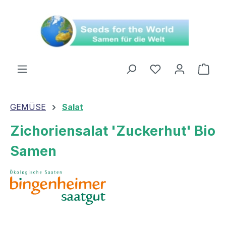
alt springen
Ware
GEMÜSE
Salat
Zichoriensalat 'Zuckerhut' Bio
Samen