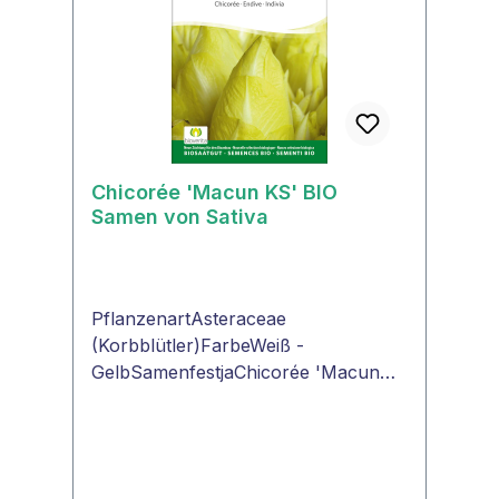
Chicorée 'Macun KS' BIO
Samen von Sativa
PflanzenartAsteraceae
(Korbblütler)FarbeWeiß -
GelbSamenfestjaChicorée 'Macun
KS'Samenfeste Neuzüchtung für die
frühe bis mittlere Treiberei.
Einheitlich und ertragreich. Für
Treiberei ohne Deckerde.KS: