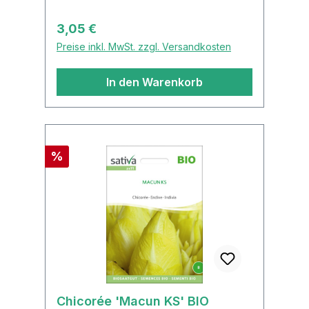
Kultursaat
Regulärer Preis:
3,05 €
Preise inkl. MwSt. zzgl. Versandkosten
In den Warenkorb
Rabatt
%
Chicorée 'Macun KS' BIO