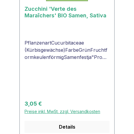
Zucchini 'Verte des
Maraîchers' BIO Samen, Sativa
PflanzenartCucurbitaceae
(Kürbisgewächse)FarbeGrünFruchtf
ormkeulenförmigSamenfestja"ProSp
ecieRara - seltene Pflanzen neu
entdeckt"Zucchini 'Verte des
Maraîchers'Ältere Sorte aus dem
Genfersee Gebiet. Grüne,
keulenförmige Früchte. Im
Gegensatz zu den meisten anderen
Regulärer Preis:
3,05 €
Zucchettisorten sind die Blätter
Preise inkl. MwSt. zzgl. Versandkosten
ganzrandig.
Details