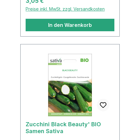
Regulärer Preis:
3,05 €
ernten.Widerstandsfähig gegen
Preise inkl. MwSt. zzgl. Versandkosten
Mehltau.
In den Warenkorb
Zucchini Black Beauty' BIO
Samen Sativa