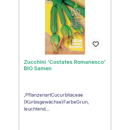
Zucchini 'Costates Romanesco'
BIO Samen
,PflanzenartCucurbitaceae
(Kürbisgewächse)FarbeGrün,
leuchtend
FruchtformZylindrischSamenfestjaZu
cchini 'Costates
Romanesco'Züchtung ReinSaat.