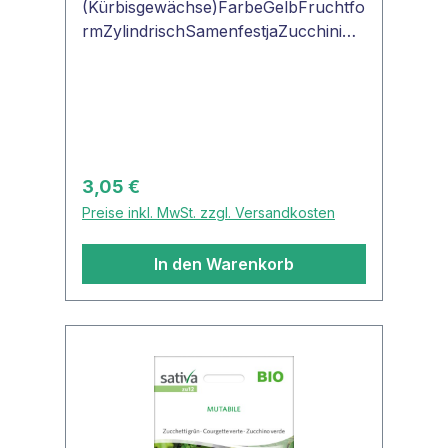
(Kürbisgewächse)FarbeGelbFruchtfo
rmZylindrischSamenfestjaZucchini
'Auslese Sativa'Buschförmige, frühe
Zucchini- Sorte mit gelben Früchten.
Sehr zarte Haut. Offener Wuchs. Im
Anbau wie grünfruchtige Sorten.
Regulärer Preis:
3,05 €
Preise inkl. MwSt. zzgl. Versandkosten
In den Warenkorb