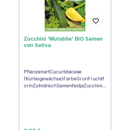
Zucchini 'Mutabile' BIO Samen
von Sativa
PflanzenartCucurbitaceae
(Kürbisgewächse)FarbeGrünFruchtf
ormZylindrischSamenfestjaZucchini
'Mutabile' Samenfür buschförmige
Zucchini Pflanzen mit stark
marmorierten Blättern. Sie sind
reichtragend und lange gesund.Ihre
dunkelgrünen, längliche Früchte
lassen sich leicht