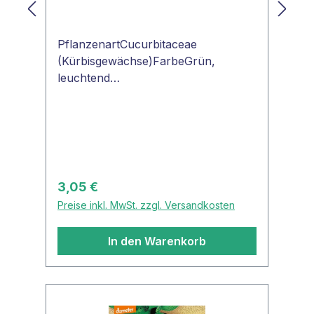
PflanzenartCucurbitaceae
(Kürbisgewächse)FarbeGrün,
leuchtend
FruchtformZylindrischSamenfestjaZu
cchini 'Black Beauty'Mittelfrühe,
reichtragende Sorte mit länglichen,
leuchtend grünen Früchten.
Starkwüchsig mit kurzen
Internodien. Satzweiser Anbau ist
Regulärer Preis:
3,05 €
sinnvoll.
Preise inkl. MwSt. zzgl. Versandkosten
In den Warenkorb