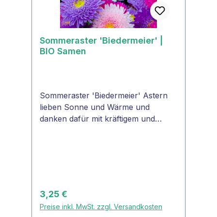
Sommeraster 'Biedermeier' |
BIO Samen
Sommeraster 'Biedermeier' Astern
lieben Sonne und Wärme und
danken dafür mit kräftigem und
aufrechtem Wuchs. Die
Sommeraster 'Biedermeier'
(Callistephus chinensis) ist eine
schöne Farbmischung in rosa,
violett, weiß, blau, rot, gelb mit
kleineren Blüten. Sie eignet sich
Regulärer Preis:
3,25 €
ausgezeichnet für Blumensträuße
Preise inkl. MwSt. zzgl. Versandkosten
(früh morgens schräg