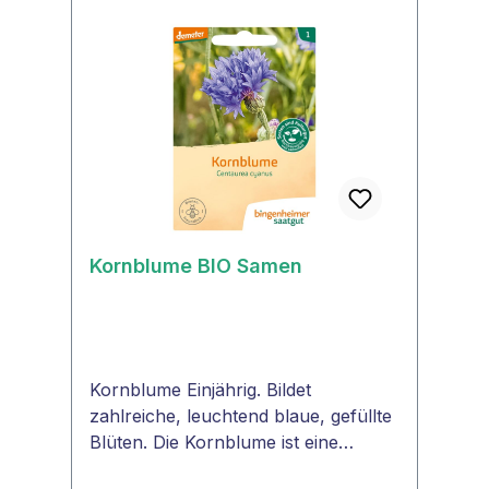
weißLebensdauerEinjährigPflanzenar
tKorbblütler
(Asteraceae)WinterhartneinSamenfe
stjaEignung als
SchnittblumejaEssbare
BlütenjaPositiv für bestäubende
Insekten, Bienenja
Kornblume BIO Samen
Kornblume Einjährig. Bildet
zahlreiche, leuchtend blaue, gefüllte
Blüten. Die Kornblume ist eine
Nektarpflanze insbesondere für