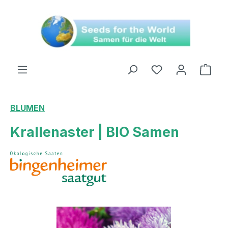
alt springen
Ware
BLUMEN
Krallenaster | BIO Samen
Bildergalerie überspringen