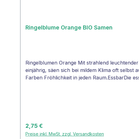
Ringelblume Orange BIO Samen
Ringelblumen Orange Mit strahlend leuchtender F
einjährig, säen sich bei mildem Klima oft selbs
Farben Fröhlichkeit in jeden Raum.EssbarDie ess
kompletten Blüten können viele Gerichte liebens
gestalten.TIPP: Ringelblumen sind relativ sch
cm BlütenfarbeorangeDuftblumejaLebensdauerein
EssbarBlütenPositiv für bestäubende Insektenja
Regulärer Preis:
2,75 €
Preise inkl. MwSt. zzgl. Versandkosten