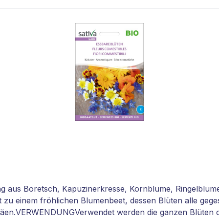
ng aus Boretsch, Kapuzinerkresse, Kornblume, Ringelblu
t zu einem fröhlichen Blumenbeet, dessen Blüten alle ge
ssäen.VERWENDUNGVerwendet werden die ganzen Blüten ode