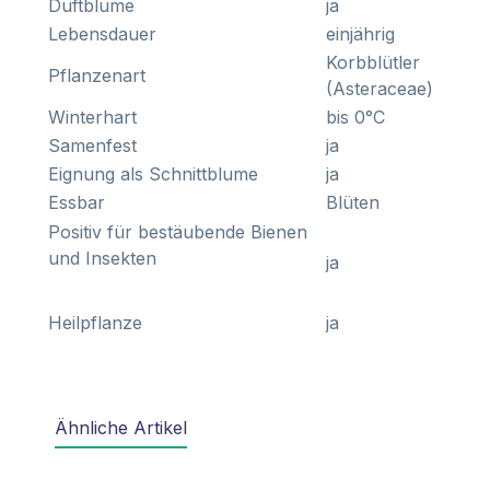
Duftblume
ja
Lebensdauer
einjährig
Korbblütler
Pflanzenart
(Asteraceae)
Winterhart
bis 0°C
Samenfest
ja
Eignung als Schnittblume
ja
Essbar
Blüten
Positiv für bestäubende Bienen
und Insekten
ja
Heilpflanze
ja
Ähnliche Artikel