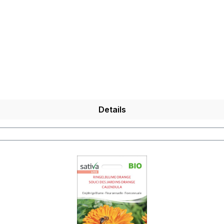
tten, Eierspeisen, Eis, Kuchen, Torten, Desserts, Smoothies
Details