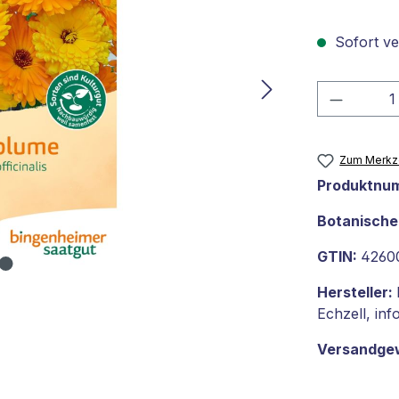
Sofort ver
Produkt
Zum Merkze
Produktnu
Botanisch
GTIN:
4260
Hersteller:
Echzell, in
Versandge