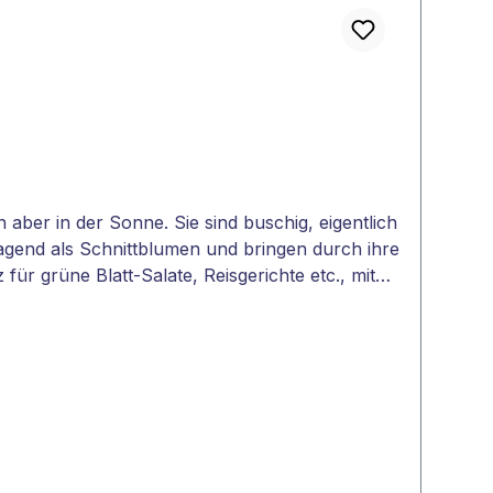
aber in der Sonne. Sie sind buschig, eigentlich
ragend als Schnittblumen und bringen durch ihre
ür grüne Blatt-Salate, Reisgerichte etc., mit
orten) lassen sich perfekt und festlich
 0°CSamenfestjaEignung als Schnittblumeja