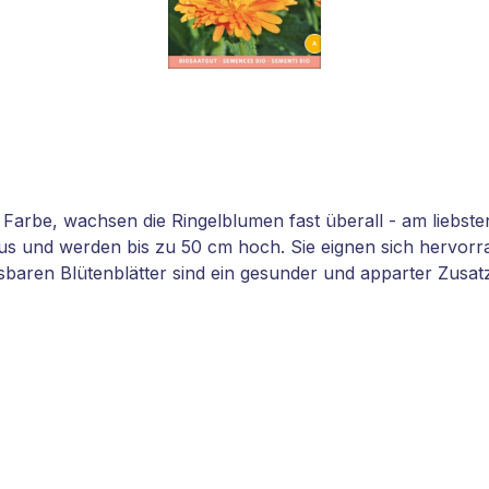
arbe, wachsen die Ringelblumen fast überall - am liebsten 
t aus und werden bis zu 50 cm hoch. Sie eignen sich hervor
baren Blütenblätter sind ein gesunder und apparter Zusatz f
würdig angerichtet werden. Besonders Torten (z.B. Sachert
neckensicher Ringelblume OrangeWuchshöhebis 50
jährigPflanzenartKorbblütler (Asteraceae) Winterhartbis
Heilpflanzeja