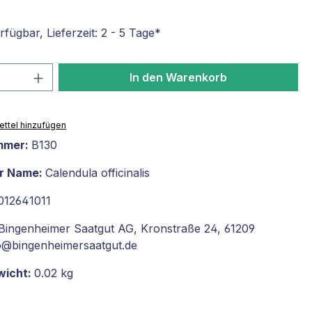
fügbar, Lieferzeit: 2 - 5 Tage*
 Anzahl: Gib den gewünschten Wert ein 
In den Warenkorb
ttel hinzufügen
mmer:
B130
er Name:
Calendula officinalis
012641011
Bingenheimer Saatgut AG, Kronstraße 24, 61209
fo@bingenheimersaatgut.de
wicht:
0.02 kg