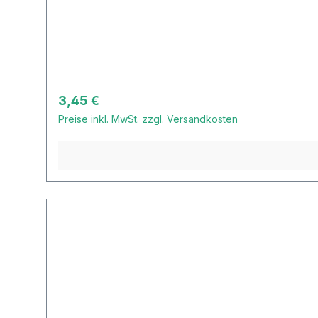
Reisgerichten oder als Dekoration für Gemüsepla
Regulärer Preis:
3,45 €
Preise inkl. MwSt. zzgl. Versandkosten