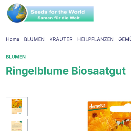
springen
Zur Hauptnavigation springen
Home
BLUMEN
KRÄUTER
HEILPFLANZEN
GEM
BLUMEN
Ringelblume Biosaatgut
Bildergalerie überspringen