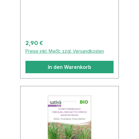
graveolens)WinterhartneinSamenfest
jaVerwendungKüchenkraut,
HeilpflanzeHeilpflanzejaPositiv für
Bienen und InsektenjaEssbare
Blütenja5 Dill Saatscheiben Ø 10
cm Sonniger Standort, lockerer
Regulärer Preis:
2,90 €
und durchlässiger Boden,
Preise inkl. MwSt. zzgl. Versandkosten
gelegentlich Kompost - so gedeiht Dill
prächtig. Er eignet sich zur
In den Warenkorb
Gewinnung von Dillspitzen,
Bundware und als Körner-Dill.Mit
Saatscheiben ist die Aussaat einfach
und schnell: Erde in einen Topf oder
Balkonkasten geben, leicht
andrücken, Saatscheibe auflegen,
gut angießen und fein mit Erde
abdecken. VERWENDUNGDill ist ein
sehr beliebtes Küchenkraut und
gehört klassisch zu Gurkensalat,