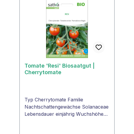
Tomate 'Resi' Biosaatgut |
Cherrytomate
Typ Cherrytomate Familie
Nachtschattengewächse Solanaceae
Lebensdauer einjährig Wuchshöhe
1,50 m - 2 m Farbe der Frucht rot
Tomatenform rund Fruchtgröße Ø