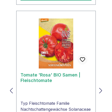
- seltene Pflanzen neu entdeckt". Die
dünnschaligen und etwas
empfindlichen Früchte, mit
durchschnittlich 9 cm Durchmesser,
brauchen unbedingt Regenschutz.
Dies belohnen sie mit großen
Erträgen. VERWENDUNG Frisch, als
Tomatensalat, für Tomatengerichte,
Saucen.
Tomate 'Rosa' BIO Samen |
Fleischtomate
Typ Fleischtomate Familie
Nachtschattengewächse Solanaceae