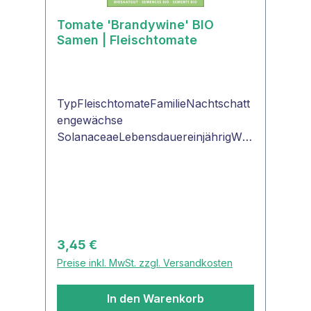
Tomate 'Brandywine' BIO
Samen | Fleischtomate
TypFleischtomateFamilieNachtschatt
engewächse
SolanaceaeLebensdauereinjährigWu
chshöhe1,50 - 2,50 mFarbe der
FruchtrotTomatenformrundFruchtgr
ößeØ 9 cmRippungschwach
geripptFruchtgewichtca. 130
gPflanzentypStabtomateSamenfestja
VerwendungFrisch, Salat, Gemüse,
Regulärer Preis:
3,45 €
Saucen Tomate
Preise inkl. MwSt. zzgl. Versandkosten
'Brandywine'Große, sehr gut
schmeckende, saftige Früchte aus
In den Warenkorb
dem Programm von "ProSpecieRara