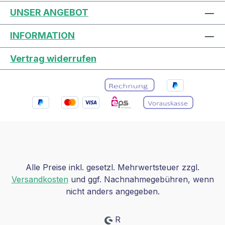
Sie braucht wenig Platz und muss
UNSER ANGEBOT
nicht ausgegeizt werden. Am besten
schmecken die kleinen Tomaten
INFORMATION
frisch vom Stock, als Beilage zu
kalten Platten und Salaten, als
Vertrag widerrufen
Tomatensalat pur mit Basilikum,
Balsamico Essig, Fleur du Sel und
Extra Vergine Olivenöl. Aber sie sind
auch sehr gut geeignet für
Tomatensaucen.
Alle Preise inkl. gesetzl. Mehrwertsteuer zzgl.
Versandkosten
und ggf. Nachnahmegebühren, wenn
nicht anders angegeben.
R