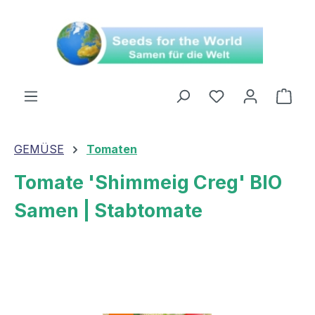
alt springen
Ware
GEMÜSE
Tomaten
Tomate 'Shimmeig Creg' BIO
Samen | Stabtomate