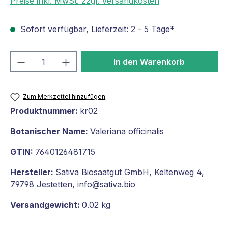
Preise inkl. MwSt. zzgl. Versandkosten
Sofort verfügbar, Lieferzeit: 2 - 5 Tage*
Produkt Anzahl: Gib den gewünschten We
In den Warenkorb
Zum Merkzettel hinzufügen
Produktnummer:
kr02
Botanischer Name:
Valeriana officinalis
GTIN:
7640126481715
Hersteller:
Sativa Biosaatgut GmbH, Keltenweg 4,
79798 Jestetten, info@sativa.bio
Versandgewicht:
0.02 kg