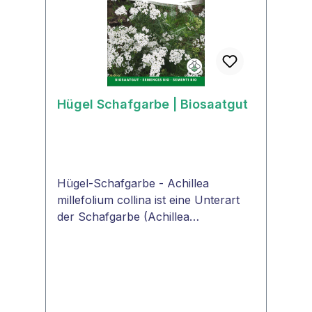
SchnittblumejaEssbarjaPositiv für
bestäubende Insektenja Heilpflanzeja
Hügel Schafgarbe | Biosaatgut
Hügel-Schafgarbe - Achillea
millefolium collina ist eine Unterart
der Schafgarbe (Achillea
millefolium), die ursprünglich an
trockenen Standorten in Südeuropa
wächst und vor allem als Heilpflanze
verwendet wird. Einzelne Pflanzen
oder kleine Büschel vorziehen.