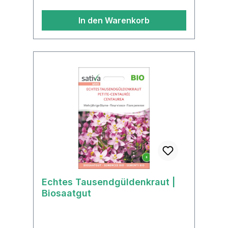
goldgelbLebensdauermehrjährigPflan
In den Warenkorb
zenartRosengewächse
(Rosaceae)WinterhartjaSamenfestjaE
ignung als Schnittblumeja Positiv für
bestäubende Insektenja
Echtes Tausendgüldenkraut |
Biosaatgut