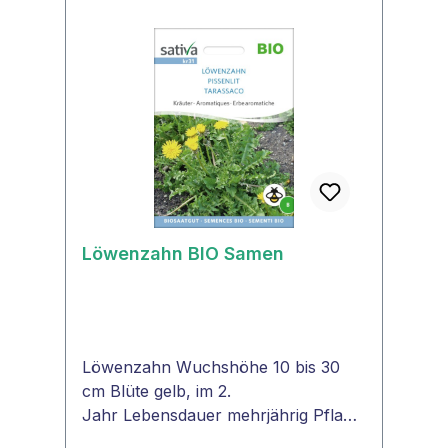
bestäubende
Insekten.ARZNEIPFLANZEBischofsk
raut wird in pharmazeutischen
Mitteln verwendet.
Löwenzahn BIO Samen
Löwenzahn Wuchshöhe 10 bis 30
cm Blüte gelb, im 2.
Jahr Lebensdauer mehrjährig Pflanz
enart Korbblütler