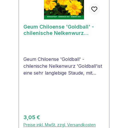
goldgelbDuftblumejaLebensdauerme
hrjährigPflanzenartPrimelgewächse
(Primulaceae)WinterhartjaSamenfestj
Geum Chiloense 'Goldball' -
aEignung als Schnittblumeja
chilenische Nelkenwurz
EssbarBlüten/ Blätter/ WurzelPositiv
'Goldball' BIO Samen
für bestäubende
InsektenjaHeilpflanzeja
Geum Chiloense 'Goldball' -
chilenische Nelkenwurz 'Goldball'ist
eine sehr langlebige Staude, mit
goldgelben kleinen Blüten. Diese
robuste Staude gedeiht in voller
Sonne und kommt gut mit
winterlichen Temperaturen zurecht.
Gute Rabattenstaude, die sich auch
sehr gut zum Schnitt eignet.Geum
Regulärer Preis:
3,05 €
Chiloense 'Goldball'Wuchshöheca.
Preise inkl. MwSt. zzgl. Versandkosten
30 - 60 cm Blütenfarbegelb/