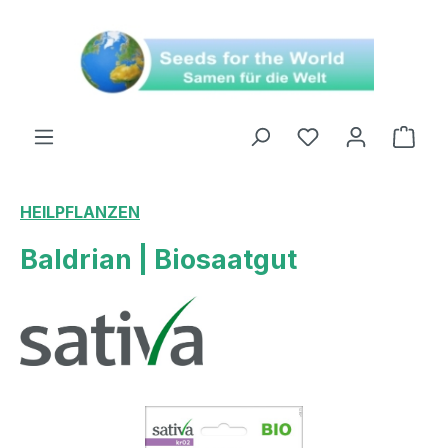
alt springen
Ware
HEILPFLANZEN
Baldrian | Biosaatgut
Bildergalerie überspringen