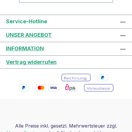
ausgezeichnet für
Wildblumensträuße. EssbarDie
essbaren Blüten werden in der
Service-Hotline
Küche gerne zur Dekoration von
Desserts, Kuchen und
UNSER ANGEBOT
Wildkräutersalaten verwendet, die
Blätter hingegen sind durch zuviele
INFORMATION
Bitterstoffe und Gerbstoffe
ungeeignet.Kornblume Blauer
Vertrag widerrufen
JungeWuchshöhe80 - 120
cm BlütenfarbeblauDuftblumenicht
duftendLebensdauereinjährigPflanze
nartKorbblütler (Asteraceae)
Winterhartja - wenn Aussaat August,
SeptemberSamenfestjaEignung als
Schnittblumeja EssbarBlütenPositiv
für bestäubende
InsektenjaHeilpflanzeja
Alle Preise inkl. gesetzl. Mehrwertsteuer zzgl.