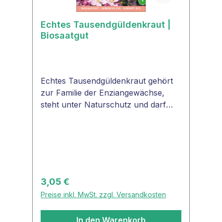
Echtes Tausendgüldenkraut |
Biosaatgut
Echtes Tausendgüldenkraut gehört
zur Familie der Enziangewächse,
steht unter Naturschutz und darf
nur im eigenen Garten-Anbau
geerntet werden.Tausendgüldenkraut
ist eine altbekannte Heilpflanze, die
schon von Hippokrates sehr
geschätzt wurde. Sie ist somit über
2400 Jahre lang für Heilzwecke
Regulärer Preis:
3,05 €
verwendet worden und jeder, der mit
Preise inkl. MwSt. zzgl. Versandkosten
ihr in Berührung kam, kennt ihre
bittere aber hilfreiche
In den Warenkorb