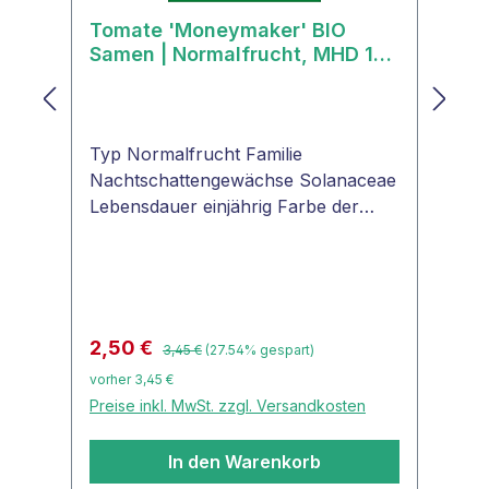
Tomate 'Moneymaker' BIO
Samen | Normalfrucht, MHD 12/
2025
Typ Normalfrucht Familie
Nachtschattengewächse Solanaceae
Lebensdauer einjährig Farbe der
Frucht rot Tomatenform rund
Fruchtgröße Ø 6 -8 cm
Fruchtgewicht ca. 80 g Pflanzentyp
Stabtomate Samenfest ja
Verwendung Salat, Gemüse, Saucen
Regulärer Preis:
Verkaufspreis:
2,50 €
3,45 €
(27.54% gespart)
Tomate 'Moneymaker' Alte,
vorher 3,45 €
empfehlenswerte, robuste und
Preise inkl. MwSt. zzgl. Versandkosten
ertragreiche Freilandsorte mit roten,
mittelgroßen Früchten. Sie eignet
In den Warenkorb
sich hervorragend für Salat und