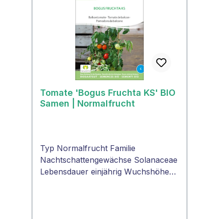
Tomatensalat, für Tomatengerichte,
Saucen, Fleischgerichte. Der feine,
intensive Geschmack verstärkt sich
noch, wenn die Zuckertraube -
Tomaten halbiert und gegrillt werden.
Tomate 'Bogus Fruchta KS' BIO
Samen | Normalfrucht
Typ Normalfrucht Familie
Nachtschattengewächse Solanaceae
Lebensdauer einjährig Wuchshöhe
bis 80 cm Farbe der Frucht rot
Tomatenform rund Fruchtgröße Ø 4
cm Fruchtgewicht 40 g Pflanzentyp
Buschtomate Samenfest/