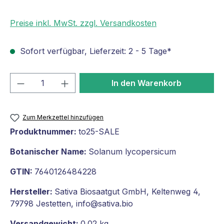
Preise inkl. MwSt. zzgl. Versandkosten
Sofort verfügbar, Lieferzeit: 2 - 5 Tage*
Produkt Anzahl: Gib den gewünschten We
In den Warenkorb
Zum Merkzettel hinzufügen
Produktnummer:
to25-SALE
Botanischer Name:
Solanum lycopersicum
GTIN:
7640126484228
Hersteller:
Sativa Biosaatgut GmbH, Keltenweg 4,
79798 Jestetten, info@sativa.bio
Versandgewicht:
0.02 kg