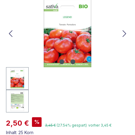
Bildergalerie überspringen
%
2,50 €
3,45 €
(27.54% gespart)
vorher 3,45 €
Inhalt:
25 Korn