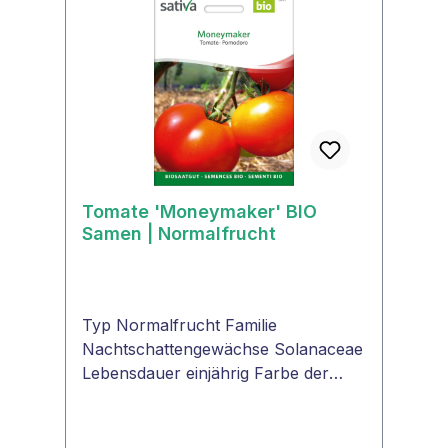
brauchen unbedingt Regenschutz.
Dies belohnen sie mit großen
Erträgen. VERWENDUNG Frisch, als
Tomatensalat, für Tomatengerichte,
Saucen.
Tomate 'Moneymaker' BIO
Samen | Normalfrucht
Typ Normalfrucht Familie
Nachtschattengewächse Solanaceae
Lebensdauer einjährig Farbe der
Frucht rot Tomatenform rund
Fruchtgröße Ø 6 -8 cm
Fruchtgewicht ca. 80 g Pflanzentyp