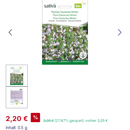
Bildergalerie überspringen
%
2,20 €
3,05 €
(27.87% gespart)
vorher 3,05 €
Inhalt:
0.5 g