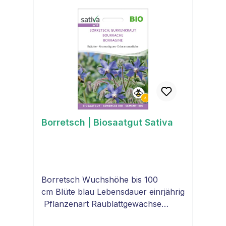
werden.Konservieren: Majoran lässt
sich gut trocknen - beim Einfrieren
verliert er viel
Aroma.VERWENDUNGAls Gewürz
ist frischer oder getrockneter
Majoran in der Küche sehr beliebt
für Kartoffelgerichte, Suppen,
Soßen, Fleisch und Wurst.
Borretsch | Biosaatgut Sativa
Borretsch Wuchshöhe bis 100
cm Blüte blau Lebensdauer einrjährig
Pflanzenart Raublattgewächse
(Boraginaceae)WinterhartneinSamen